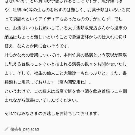
はないのか、との質問が予想されるところですが、魚介類（ほ
や、牡蠣etc)等の生ものを出すのは難しく、お菓子類はいろいろ買
って袋詰めというアイディアもあったものの手が回らず、でし
た。お酒はいつもお願いしている大手酒類販売店さんから週末の
納品はちょっと難しいということで急遽密林からの仕入れに切り
替え、なんとか間に合いそうです。
肝心かなめの音楽については、本田竹廣の熱演という表現が陳腐
に思える首根っこをぐいと掴まれる演奏の数々をお聞かせいたし
ます。そして、福生の仙人こと大瀧詠一もたっぷりと。また、書
籍類もご用意しております（店内閲覧用ね）。
というわけで、この週末は当店で餅を食べ酒を飲み首根っこを掴
まれながら読書にいそしんでください。
それではみなさまのお越しをお待ちしております。
投稿者:
panjadad