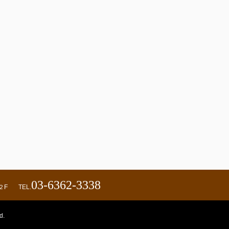
03-6362-3338
２F
TEL.
d.