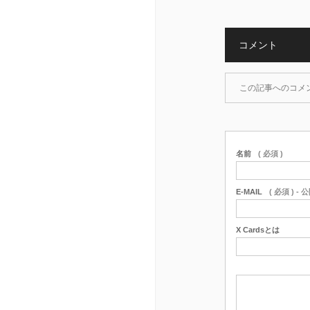
コメント
この記事へのコメ
名前
( 必須 )
E-MAIL
( 必須 ) -
X Cardsとは