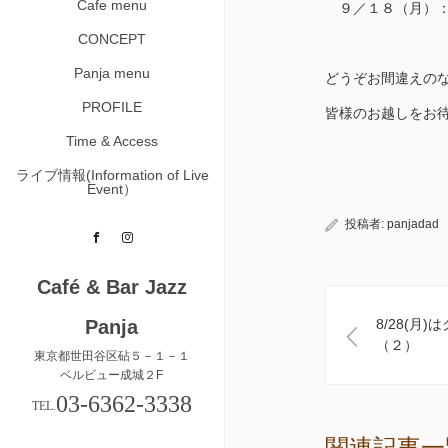
Cafe menu
９／１８（月）：
CONCEPT
Panja menu
どうぞお間違えの
PROFILE
皆様のお越しをお
Time & Access
ライブ情報(Information of Live
Event）
投稿者:
panjadad
Facebook
Instagram
Café & Bar Jazz
Panja
8/28(月
（２）
東京都世田谷区砧５－１－１
ベルビュー成城２F
03-6362-3338
TEL.