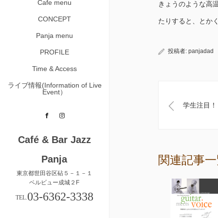
Cafe menu
きょうのような高
CONCEPT
たりすると、とか
Panja menu
投稿者:
panjadad
PROFILE
Time & Access
ライブ情報(Information of Live
Event）
学生注目！
Facebook
Instagram
Café & Bar Jazz
Panja
関連記事一
東京都世田谷区砧５－１－１
ベルビュー成城２F
03-6362-3338
TEL.