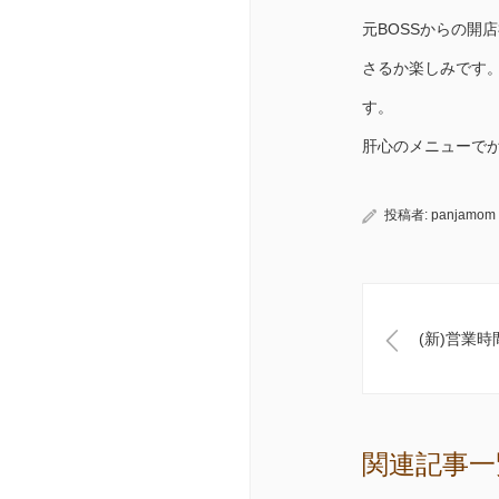
元BOSSからの開
さるか楽しみです
す。
肝心のメニューで
投稿者:
panjamom
(新)営業
関連記事一