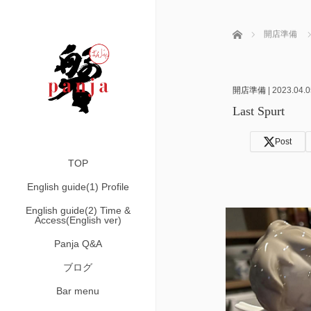
ホーム
開店準備
開店準備
|
2023.04.0
Last Spurt
Post
TOP
English guide(1) Profile
English guide(2) Time &
Access(English ver)
Panja Q&A
ブログ
Bar menu