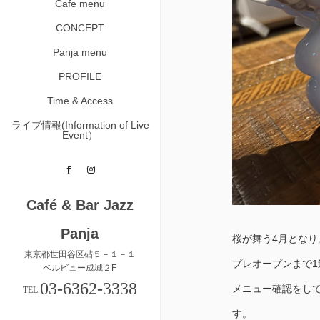
Cafe menu
CONCEPT
Panja menu
PROFILE
Time & Access
ライブ情報(Information of Live
Event）
Facebook
Instagram
Café & Bar Jazz
Panja
桜が舞う4月とな
東京都世田谷区砧５－１－１
プレオープンまで
ベルビュー成城２F
03-6362-3338
メニュー確認をし
TEL.
す。