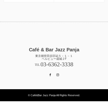
Café & Bar Jazz Panja
東京都世田谷区砧５－１－１
ベルビュー成城２F
03-6362-3338
TEL.
Facebook
Instagram
© Café&Bar Jazz Panja All Rights Reserved.